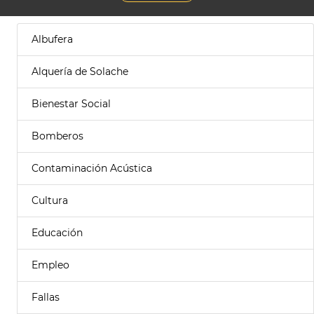
Albufera
Alquería de Solache
Bienestar Social
Bomberos
Contaminación Acústica
Cultura
Educación
Empleo
Fallas