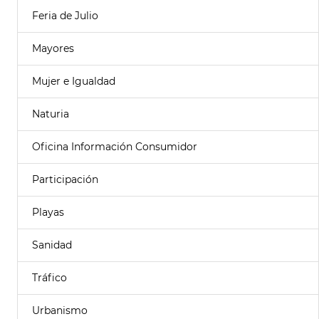
Feria de Julio
Mayores
Mujer e Igualdad
Naturia
Oficina Información Consumidor
Participación
Playas
Sanidad
Tráfico
Urbanismo