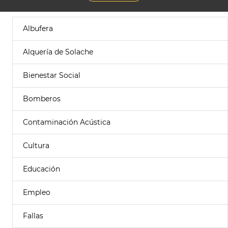
Albufera
Alquería de Solache
Bienestar Social
Bomberos
Contaminación Acústica
Cultura
Educación
Empleo
Fallas