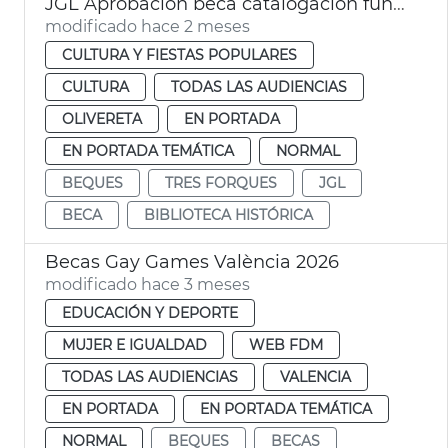
JGL Aprobación beca catalogación fundes Hemeroteca y Biblioteca Histórica València
modificado hace 2 meses
CULTURA Y FIESTAS POPULARES
CULTURA
TODAS LAS AUDIENCIAS
OLIVERETA
EN PORTADA
EN PORTADA TEMÁTICA
NORMAL
BEQUES
TRES FORQUES
JGL
BECA
BIBLIOTECA HISTÓRICA
Becas Gay Games València 2026
modificado hace 3 meses
EDUCACIÓN Y DEPORTE
MUJER E IGUALDAD
WEB FDM
TODAS LAS AUDIENCIAS
VALENCIA
EN PORTADA
EN PORTADA TEMÁTICA
NORMAL
BEQUES
BECAS