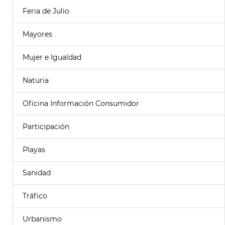
Feria de Julio
Mayores
Mujer e Igualdad
Naturia
Oficina Información Consumidor
Participación
Playas
Sanidad
Tráfico
Urbanismo