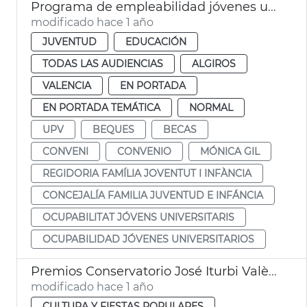
Programa de empleabilidad jóvenes universitarios UPV
modificado hace 1 año
JUVENTUD
EDUCACIÓN
TODAS LAS AUDIENCIAS
ALGIROS
VALENCIA
EN PORTADA
EN PORTADA TEMÁTICA
NORMAL
UPV
BEQUES
BECAS
CONVENI
CONVENIO
MÓNICA GIL
REGIDORIA FAMÍLIA JOVENTUT I INFÀNCIA
CONCEJALÍA FAMILIA JUVENTUD E INFÁNCIA
OCUPABILITAT JÓVENS UNIVERSITARIS
OCUPABILIDAD JÓVENES UNIVERSITARIOS
Premios Conservatorio José Iturbi València
modificado hace 1 año
CULTURA Y FIESTAS POPULARES