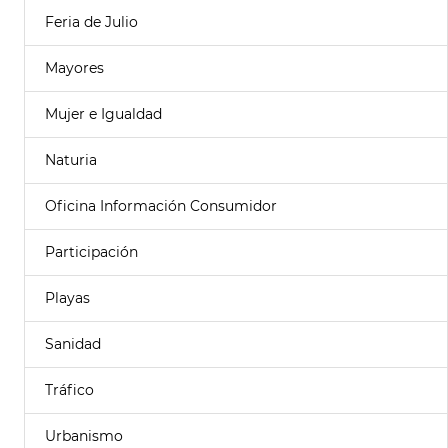
Feria de Julio
Mayores
Mujer e Igualdad
Naturia
Oficina Información Consumidor
Participación
Playas
Sanidad
Tráfico
Urbanismo