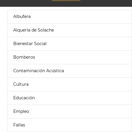
Albufera
Alquería de Solache
Bienestar Social
Bomberos
Contaminación Acústica
Cultura
Educación
Empleo
Fallas