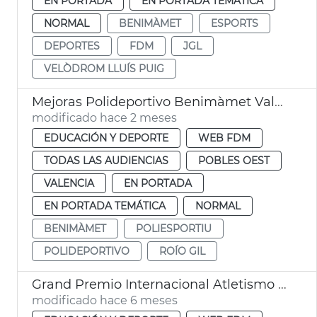
EN PORTADA
EN PORTADA TEMÁTICA
NORMAL
BENIMÀMET
ESPORTS
DEPORTES
FDM
JGL
VELÒDROM LLUÍS PUIG
Mejoras Polideportivo Benimàmet València
modificado hace 2 meses
EDUCACIÓN Y DEPORTE
WEB FDM
TODAS LAS AUDIENCIAS
POBLES OEST
VALENCIA
EN PORTADA
EN PORTADA TEMÁTICA
NORMAL
BENIMÀMET
POLIESPORTIU
POLIDEPORTIVO
ROÍO GIL
Grand Premio Internacional Atletismo València 2026
modificado hace 6 meses