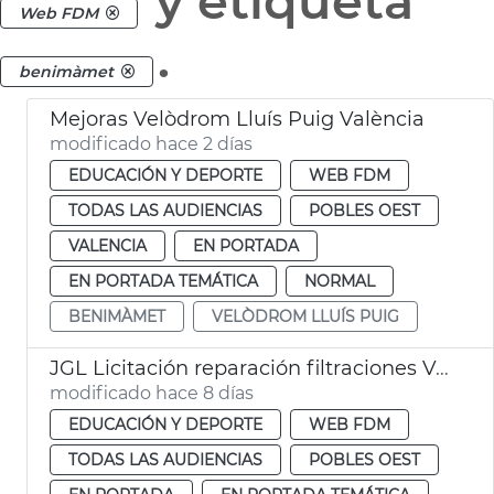
y etiqueta
Web FDM
.
benimàmet
Mejoras Velòdrom Lluís Puig València
modificado hace 2 días
EDUCACIÓN Y DEPORTE
WEB FDM
TODAS LAS AUDIENCIAS
POBLES OEST
VALENCIA
EN PORTADA
EN PORTADA TEMÁTICA
NORMAL
BENIMÀMET
VELÒDROM LLUÍS PUIG
JGL Licitación reparación filtraciones Velódromo València
modificado hace 8 días
EDUCACIÓN Y DEPORTE
WEB FDM
TODAS LAS AUDIENCIAS
POBLES OEST