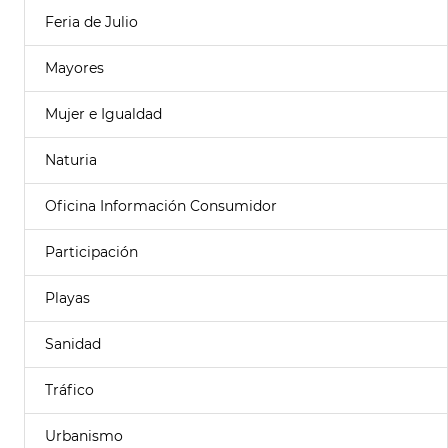
Feria de Julio
Mayores
Mujer e Igualdad
Naturia
Oficina Información Consumidor
Participación
Playas
Sanidad
Tráfico
Urbanismo