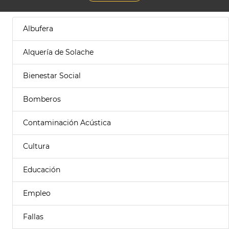
Albufera
Alquería de Solache
Bienestar Social
Bomberos
Contaminación Acústica
Cultura
Educación
Empleo
Fallas