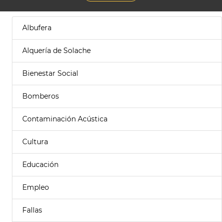
Albufera
Alquería de Solache
Bienestar Social
Bomberos
Contaminación Acústica
Cultura
Educación
Empleo
Fallas