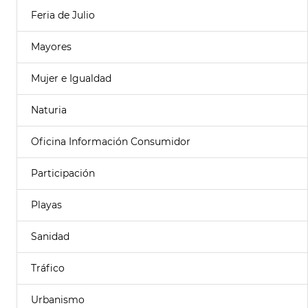
Feria de Julio
Mayores
Mujer e Igualdad
Naturia
Oficina Información Consumidor
Participación
Playas
Sanidad
Tráfico
Urbanismo