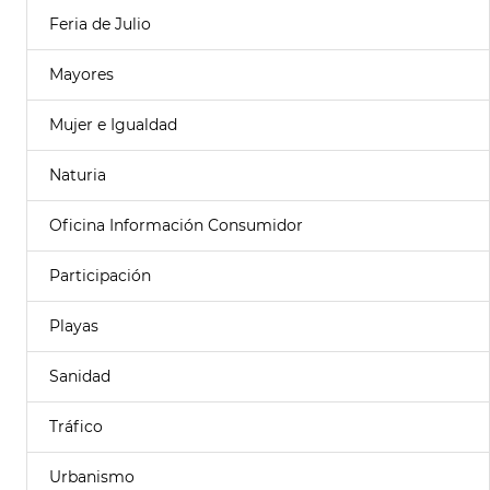
Feria de Julio
Mayores
Mujer e Igualdad
Naturia
Oficina Información Consumidor
Participación
Playas
Sanidad
Tráfico
Urbanismo