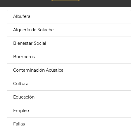
Albufera
Alquería de Solache
Bienestar Social
Bomberos
Contaminación Acústica
Cultura
Educación
Empleo
Fallas