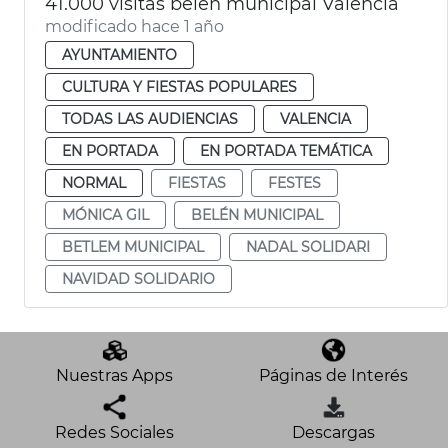
41.000 visitas belén municipal València
modificado hace 1 año
AYUNTAMIENTO
CULTURA Y FIESTAS POPULARES
TODAS LAS AUDIENCIAS
VALENCIA
EN PORTADA
EN PORTADA TEMÁTICA
NORMAL
FIESTAS
FESTES
MÓNICA GIL
BELÉN MUNICIPAL
BETLEM MUNICIPAL
NADAL SOLIDARI
NAVIDAD SOLIDARIO
Nuestras Apps
Páginas de Interés
Redes Sociales
Descargas