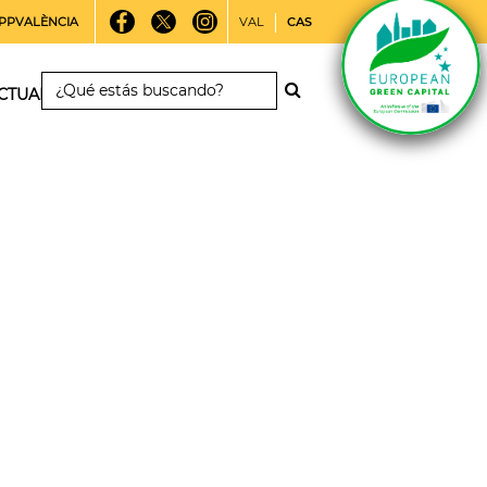
PPVALÈNCIA
VAL
CAS
CTUALIDAD