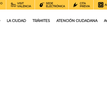
NO
VISIT
SEDE
CITA
A
VALENCIA
ELECTRÓNICA
PREVIA
O
LA CIUDAD
TRÁMITES
ATENCIÓN CIUDADANA
A