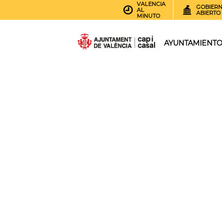
VALENCIA
GOBIER
AL
ABIERTO
MINUTO
AYUNTAMIENT