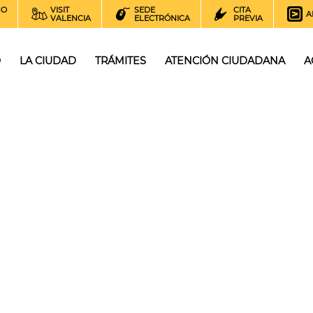
NO
VISIT
SEDE
CITA
A
VALENCIA
ELECTRÓNICA
PREVIA
O
LA CIUDAD
TRÁMITES
ATENCIÓN CIUDADANA
A