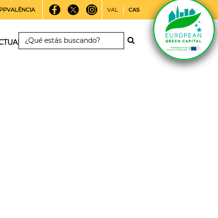
PPVALÈNCIA
VAL
CAS
CTUALIDAD