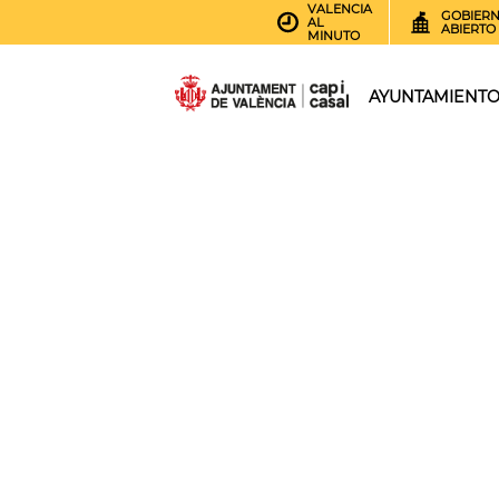
VALENCIA
GOBIER
AL
ABIERTO
MINUTO
AYUNTAMIENT