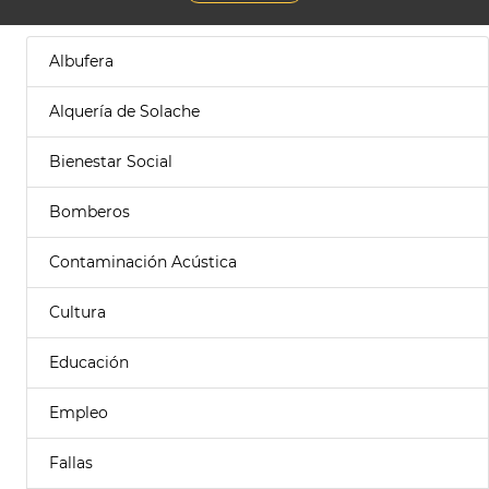
Albufera
Alquería de Solache
Bienestar Social
Bomberos
Contaminación Acústica
Cultura
Educación
Empleo
Fallas