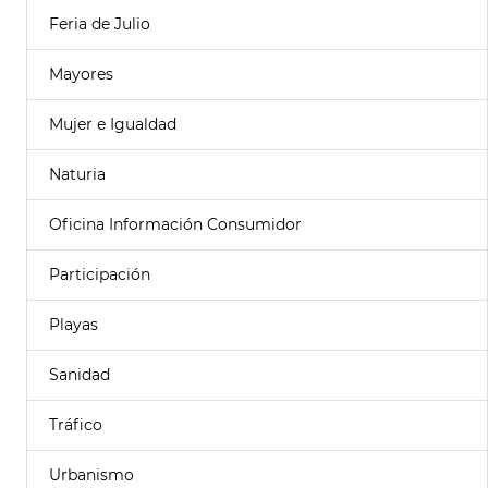
Feria de Julio
Mayores
Mujer e Igualdad
Naturia
Oficina Información Consumidor
Participación
Playas
Sanidad
Tráfico
Urbanismo