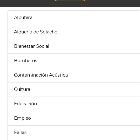
Albufera
Alquería de Solache
Bienestar Social
Bomberos
Contaminación Acústica
Cultura
Educación
Empleo
Fallas