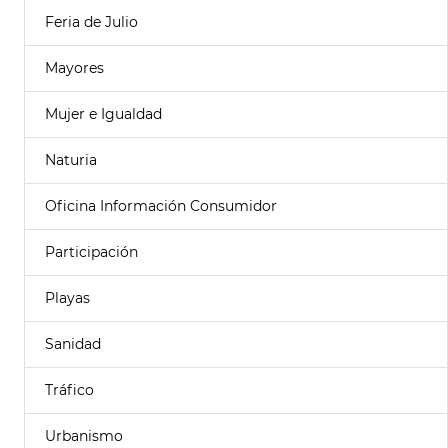
Feria de Julio
Mayores
Mujer e Igualdad
Naturia
Oficina Información Consumidor
Participación
Playas
Sanidad
Tráfico
Urbanismo