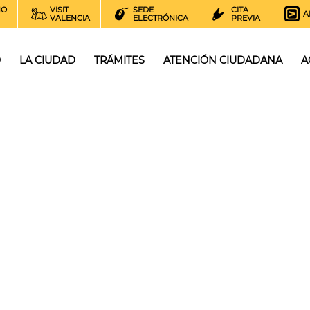
NO
VISIT
SEDE
CITA
A
VALENCIA
ELECTRÓNICA
PREVIA
O
LA CIUDAD
TRÁMITES
ATENCIÓN CIUDADANA
A