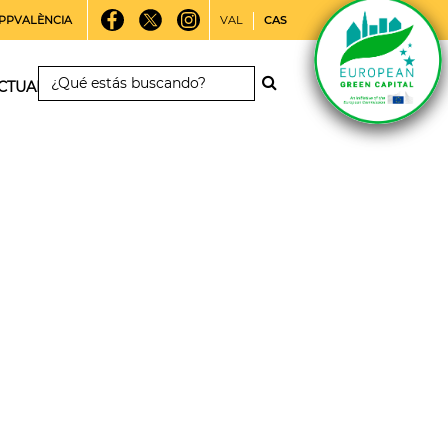
PPVALÈNCIA
VAL
CAS
CTUALIDAD