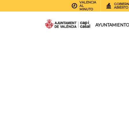
VALENCIA
GOBIER
AL
ABIERTO
MINUTO
AYUNTAMIENT