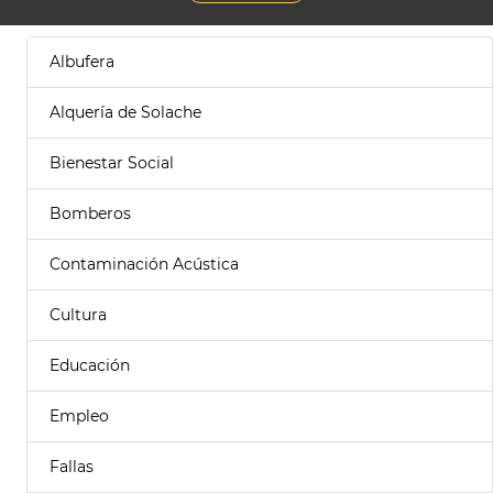
Albufera
Alquería de Solache
Bienestar Social
Bomberos
Contaminación Acústica
Cultura
Educación
Empleo
Fallas