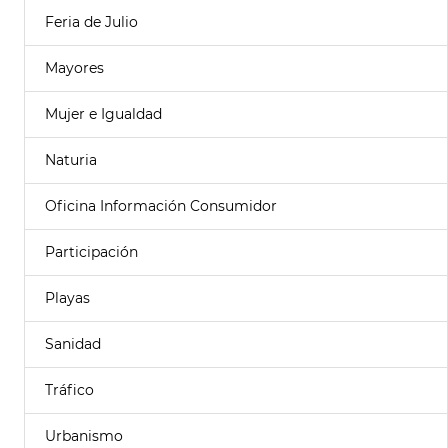
Feria de Julio
Mayores
Mujer e Igualdad
Naturia
Oficina Información Consumidor
Participación
Playas
Sanidad
Tráfico
Urbanismo