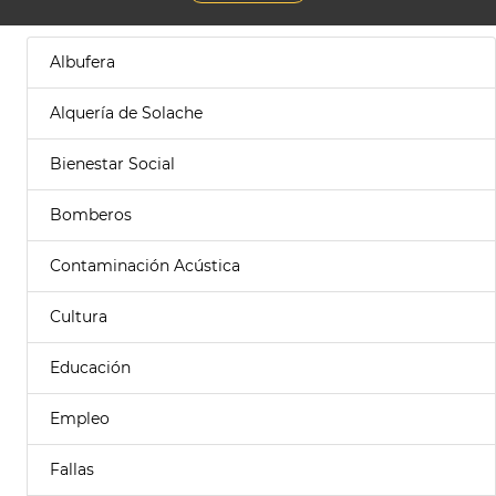
Albufera
Alquería de Solache
Bienestar Social
Bomberos
Contaminación Acústica
Cultura
Educación
Empleo
Fallas