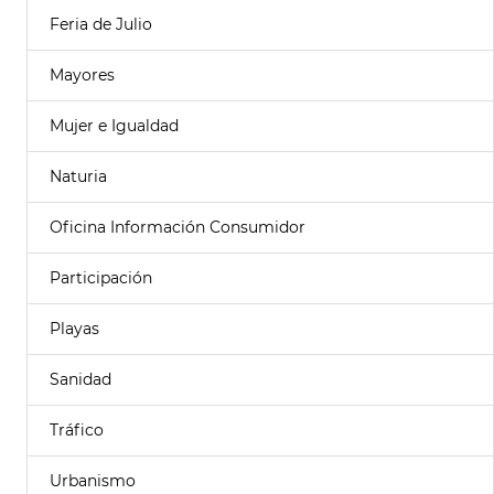
Feria de Julio
Mayores
Mujer e Igualdad
Naturia
Oficina Información Consumidor
Participación
Playas
Sanidad
Tráfico
Urbanismo