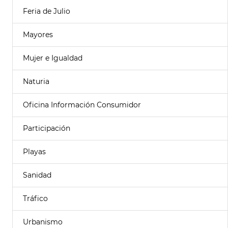
Feria de Julio
Mayores
Mujer e Igualdad
Naturia
Oficina Información Consumidor
Participación
Playas
Sanidad
Tráfico
Urbanismo