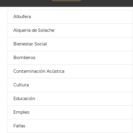
Albufera
Alquería de Solache
Bienestar Social
Bomberos
Contaminación Acústica
Cultura
Educación
Empleo
Fallas