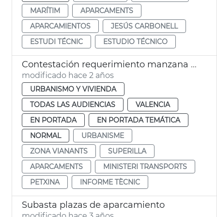
MARÍTIM
APARCAMENTS
APARCAMIENTOS
JESÚS CARBONELL
ESTUDI TÉCNIC
ESTUDIO TÉCNICO
Contestación requerimiento manzana Petxina
modificado hace 2 años
URBANISMO Y VIVIENDA
TODAS LAS AUDIENCIAS
VALENCIA
EN PORTADA
EN PORTADA TEMÁTICA
NORMAL
URBANISME
ZONA VIANANTS
SUPERILLA
APARCAMENTS
MINISTERI TRANSPORTS
PETXINA
INFORME TÈCNIC
Subasta plazas de aparcamiento
modificado hace 3 años