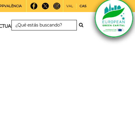
PPVALÈNCIA
VAL
CAS
CTUALIDAD