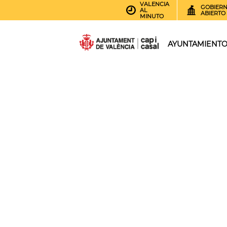
VALENCIA
GOBIER
AL
ABIERTO
MINUTO
AYUNTAMIENT