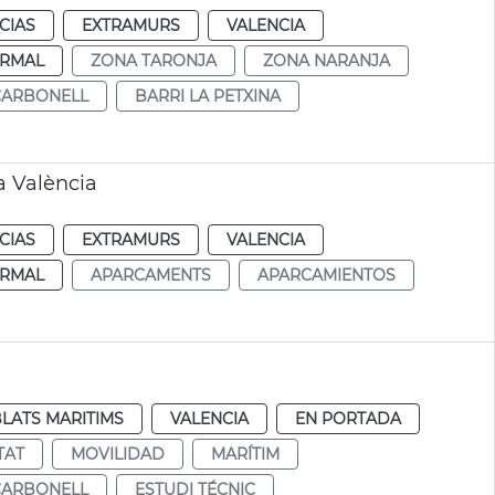
CIAS
EXTRAMURS
VALENCIA
RMAL
ZONA TARONJA
ZONA NARANJA
CARBONELL
BARRI LA PETXINA
a València
CIAS
EXTRAMURS
VALENCIA
RMAL
APARCAMENTS
APARCAMIENTOS
LATS MARITIMS
VALENCIA
EN PORTADA
TAT
MOVILIDAD
MARÍTIM
CARBONELL
ESTUDI TÉCNIC