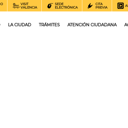
NO
VISIT
SEDE
CITA
A
VALENCIA
ELECTRÓNICA
PREVIA
O
LA CIUDAD
TRÁMITES
ATENCIÓN CIUDADANA
A