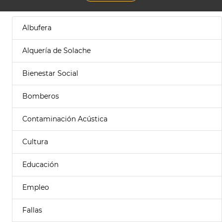
Albufera
Alquería de Solache
Bienestar Social
Bomberos
Contaminación Acústica
Cultura
Educación
Empleo
Fallas