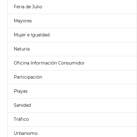
Feria de Julio
Mayores
Mujer e Igualdad
Naturia
Oficina Información Consumidor
Participación
Playas
Sanidad
Tráfico
Urbanismo