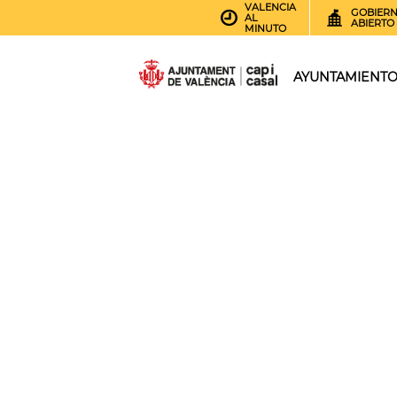
VALENCIA
GOBIER
AL
ABIERTO
MINUTO
AYUNTAMIENT