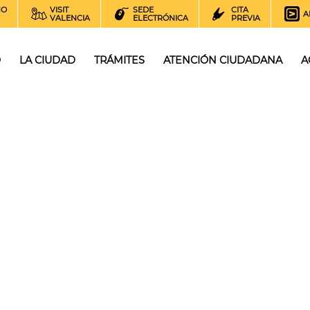
NO
VISIT
SEDE
CITA
A
VALENCIA
ELECTRÓNICA
PREVIA
O
LA CIUDAD
TRÁMITES
ATENCIÓN CIUDADANA
A