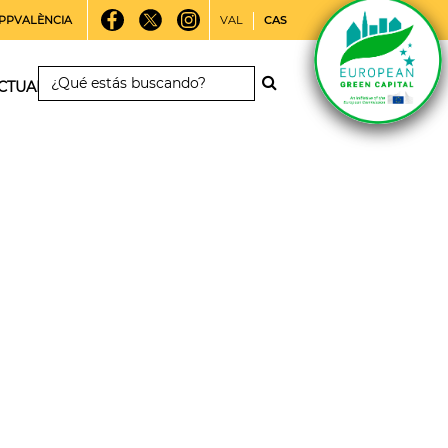
PPVALÈNCIA
VAL
CAS
CTUALIDAD