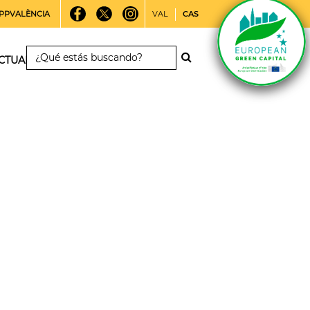
PPVALÈNCIA
VAL
CAS
CTUALIDAD