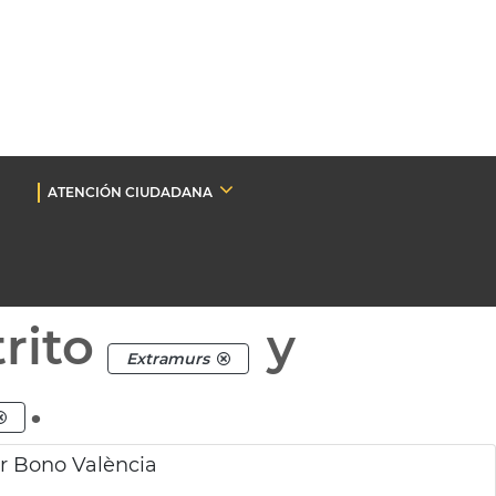
ATENCIÓN CIUDADANA
rito
y
Extramurs
.
r Bono València