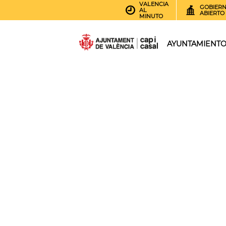
VALENCIA
GOBIER
AL
ABIERTO
MINUTO
AYUNTAMIENT