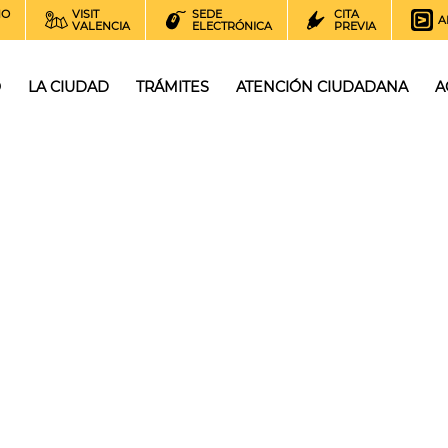
NO
VISIT
SEDE
CITA
A
VALENCIA
ELECTRÓNICA
PREVIA
O
LA CIUDAD
TRÁMITES
ATENCIÓN CIUDADANA
A