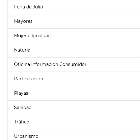
Feria de Julio
Mayores
Mujer e Igualdad
Naturia
Oficina Información Consumidor
Participación
Playas
Sanidad
Tráfico
Urbanismo