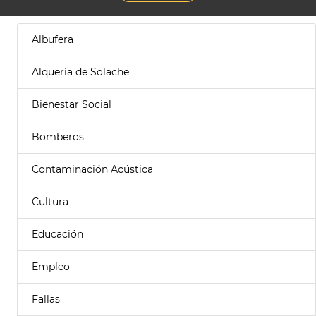
Albufera
Alquería de Solache
Bienestar Social
Bomberos
Contaminación Acústica
Cultura
Educación
Empleo
Fallas