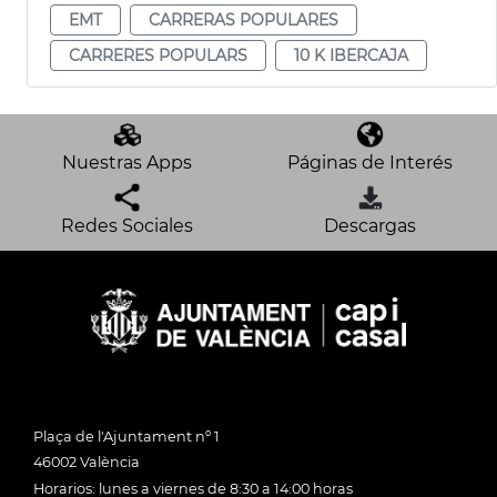
EMT
CARRERAS POPULARES
CARRERES POPULARS
10 K IBERCAJA
Nuestras Apps
Páginas de Interés
Redes Sociales
Descargas
Plaça de l'Ajuntament nº 1
46002 València
Horarios: lunes a viernes de 8:30 a 14:00 horas