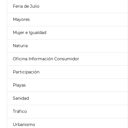
Feria de Julio
Mayores
Mujer e Igualdad
Naturia
Oficina Información Consumidor
Participación
Playas
Sanidad
Tráfico
Urbanismo