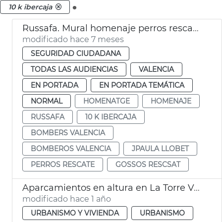
.
10 k ibercaja
Russafa. Mural homenaje perros rescate Bomberos València
modificado hace 7 meses
SEGURIDAD CIUDADANA
TODAS LAS AUDIENCIAS
VALENCIA
EN PORTADA
EN PORTADA TEMÁTICA
NORMAL
HOMENATGE
HOMENAJE
RUSSAFA
10 K IBERCAJA
BOMBERS VALENCIA
BOMBEROS VALENCIA
JPAULA LLOBET
PERROS RESCATE
GOSSOS RESCSAT
Aparcamientos en altura en La Torre València
modificado hace 1 año
URBANISMO Y VIVIENDA
URBANISMO