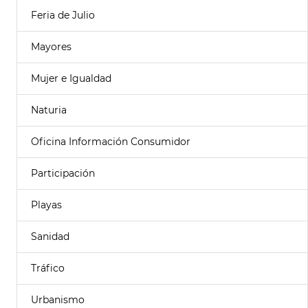
Feria de Julio
Mayores
Mujer e Igualdad
Naturia
Oficina Información Consumidor
Participación
Playas
Sanidad
Tráfico
Urbanismo