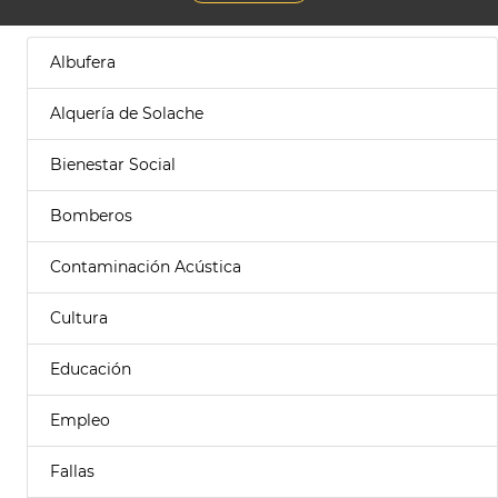
Albufera
Alquería de Solache
Bienestar Social
Bomberos
Contaminación Acústica
Cultura
Educación
Empleo
Fallas