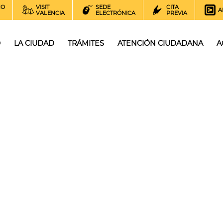
NO
VISIT
SEDE
CITA
A
VALENCIA
ELECTRÓNICA
PREVIA
O
LA CIUDAD
TRÁMITES
ATENCIÓN CIUDADANA
A