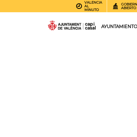
VALENCIA
GOBIER
AL
ABIERTO
MINUTO
AYUNTAMIENT