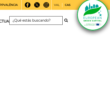
PPVALÈNCIA
VAL
CAS
CTUALIDAD