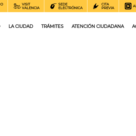
NO
VISIT
SEDE
CITA
A
VALENCIA
ELECTRÓNICA
PREVIA
O
LA CIUDAD
TRÁMITES
ATENCIÓN CIUDADANA
A