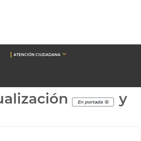
ATENCIÓN CIUDADANA
ualización
y
En portada