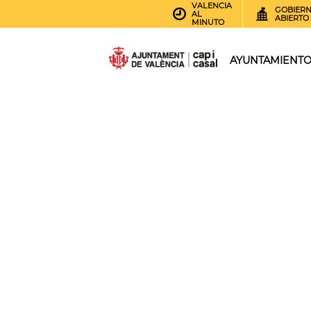
VALENCIA
GOBIER
AL
ABIERTO
MINUTO
AYUNTAMIENT