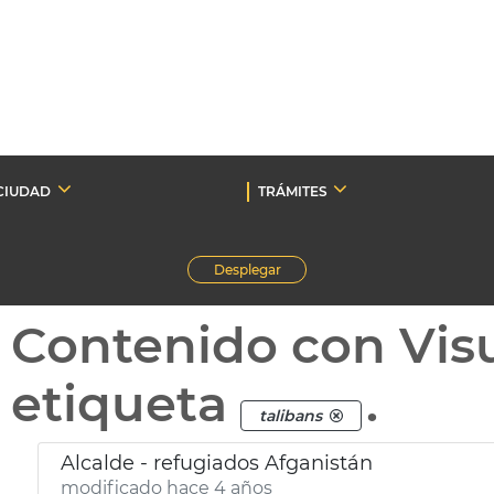
CIUDAD
TRÁMITES
Desplegar
Contenido con Vis
etiqueta
.
talibans
Alcalde - refugiados Afganistán
modificado hace 4 años