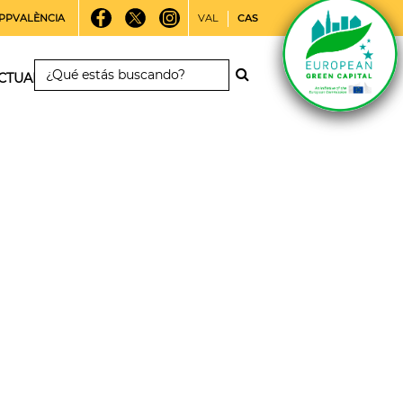
PPVALÈNCIA
VAL
CAS
CTUALIDAD