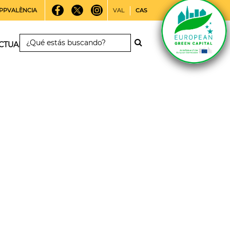
PPVALÈNCIA
VAL
CAS
CTUALIDAD