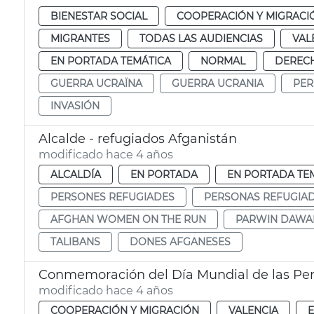
BIENESTAR SOCIAL
COOPERACIÓN Y MIGRACI
MIGRANTES
TODAS LAS AUDIENCIAS
VAL
EN PORTADA TEMÁTICA
NORMAL
DERECH
GUERRA UCRAÏNA
GUERRA UCRANIA
PER
INVASIÓN
Alcalde - refugiados Afganistán
modificado hace 4 años
ALCALDÍA
EN PORTADA
EN PORTADA TE
PERSONES REFUGIADES
PERSONAS REFUGIA
AFGHAN WOMEN ON THE RUN
PARWIN DAWA
TALIBANS
DONES AFGANESES
Conmemoración del Día Mundial de las Pe
modificado hace 4 años
COOPERACIÓN Y MIGRACIÓN
VALENCIA