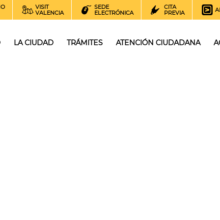
NO
VISIT
SEDE
CITA
A
VALENCIA
ELECTRÓNICA
PREVIA
O
LA CIUDAD
TRÁMITES
ATENCIÓN CIUDADANA
A