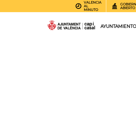
VALENCIA
GOBIER
AL
ABIERTO
MINUTO
AYUNTAMIENT