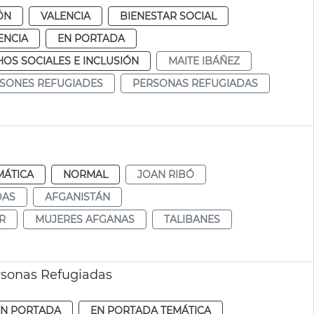
ÓN
VALENCIA
BIENESTAR SOCIAL
ENCIA
EN PORTADA
OS SOCIALES E INCLUSIÓN
MAITE IBÁÑEZ
SONES REFUGIADES
PERSONAS REFUGIADAS
MÁTICA
NORMAL
JOAN RIBÓ
DAS
AFGANISTÁN
R
MUJERES AFGANAS
TALIBANES
rsonas Refugiadas
EN PORTADA
EN PORTADA TEMÁTICA