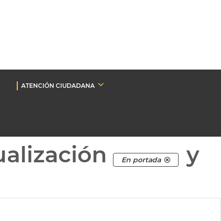
ATENCIÓN CIUDADANA
ualización
y
En portada