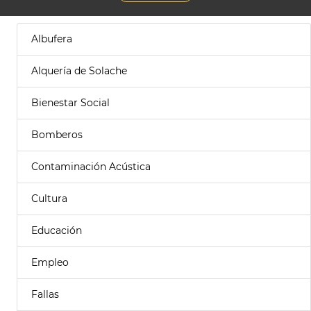
Albufera
Alquería de Solache
Bienestar Social
Bomberos
Contaminación Acústica
Cultura
Educación
Empleo
Fallas