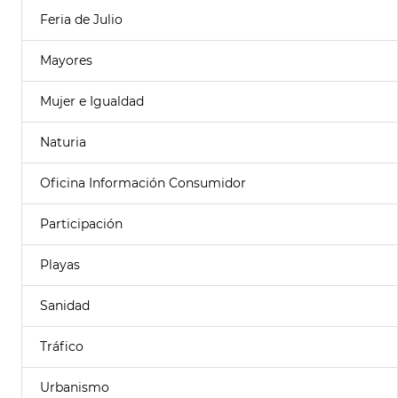
Feria de Julio
Mayores
Mujer e Igualdad
Naturia
Oficina Información Consumidor
Participación
Playas
Sanidad
Tráfico
Urbanismo