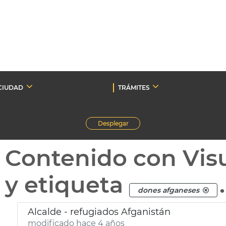
CIUDAD
TRÁMITES
Desplegar
Contenido con Vis
y etiqueta
.
dones afganeses
Alcalde - refugiados Afganistán
modificado hace 4 años