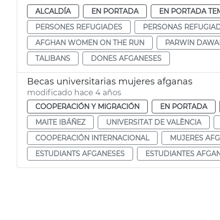
ALCALDÍA
EN PORTADA
EN PORTADA TE
PERSONES REFUGIADES
PERSONAS REFUGIA
AFGHAN WOMEN ON THE RUN
PARWIN DAWA
TALIBANS
DONES AFGANESES
Becas universitarias mujeres afganas
modificado hace 4 años
COOPERACIÓN Y MIGRACIÓN
EN PORTADA
MAITE IBÁÑEZ
UNIVERSITAT DE VALÈNCIA
COOPERACIÓN INTERNACIONAL
MUJERES AF
ESTUDIANTS AFGANESES
ESTUDIANTES AFGA