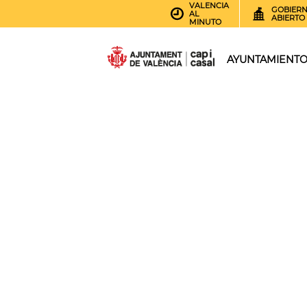
VALENCIA
GOBIER
AL
ABIERTO
MINUTO
AYUNTAMIENT