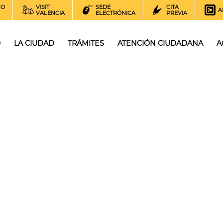
NO
VISIT
SEDE
CITA
A
VALENCIA
ELECTRÓNICA
PREVIA
O
LA CIUDAD
TRÁMITES
ATENCIÓN CIUDADANA
A