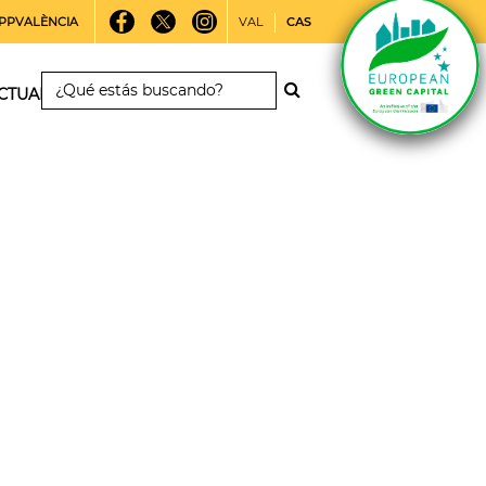
PPVALÈNCIA
VAL
CAS
CTUALIDAD