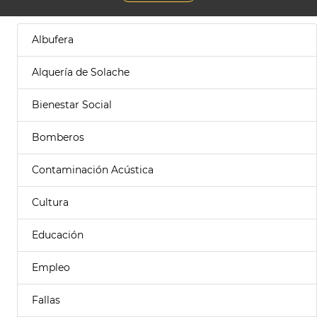
Albufera
Alquería de Solache
Bienestar Social
Bomberos
Contaminación Acústica
Cultura
Educación
Empleo
Fallas