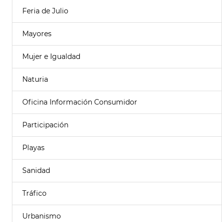
Feria de Julio
Mayores
Mujer e Igualdad
Naturia
Oficina Información Consumidor
Participación
Playas
Sanidad
Tráfico
Urbanismo