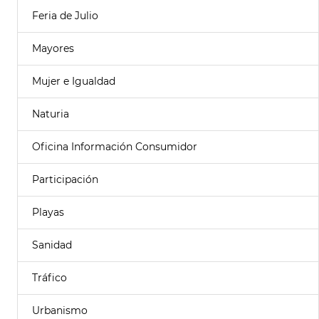
Feria de Julio
Mayores
Mujer e Igualdad
Naturia
Oficina Información Consumidor
Participación
Playas
Sanidad
Tráfico
Urbanismo