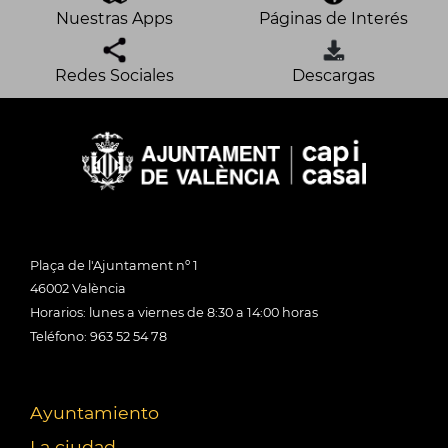
Nuestras Apps
Páginas de Interés
Redes Sociales
Descargas
Plaça de l'Ajuntament nº 1
46002 València
Horarios: lunes a viernes de 8:30 a 14:00 horas
Teléfono: 963 52 54 78
Ayuntamiento
La ciudad