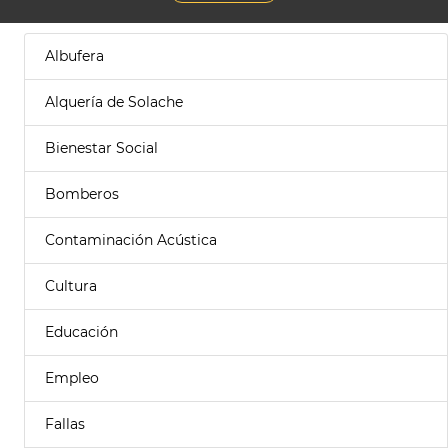
Albufera
Alquería de Solache
Bienestar Social
Bomberos
Contaminación Acústica
Cultura
Educación
Empleo
Fallas