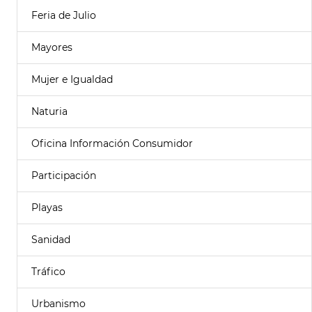
Feria de Julio
Mayores
Mujer e Igualdad
Naturia
Oficina Información Consumidor
Participación
Playas
Sanidad
Tráfico
Urbanismo