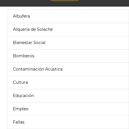
Albufera
Alquería de Solache
Bienestar Social
Bomberos
Contaminación Acústica
Cultura
Educación
Empleo
Fallas