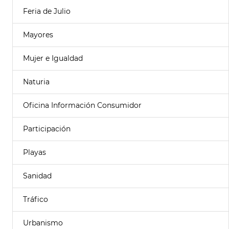
Feria de Julio
Mayores
Mujer e Igualdad
Naturia
Oficina Información Consumidor
Participación
Playas
Sanidad
Tráfico
Urbanismo