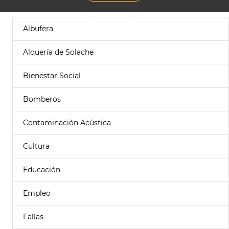
Albufera
Alquería de Solache
Bienestar Social
Bomberos
Contaminación Acústica
Cultura
Educación
Empleo
Fallas