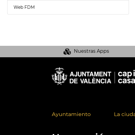
Web FDM
Nuestras Apps
Ayuntamiento
La ciud