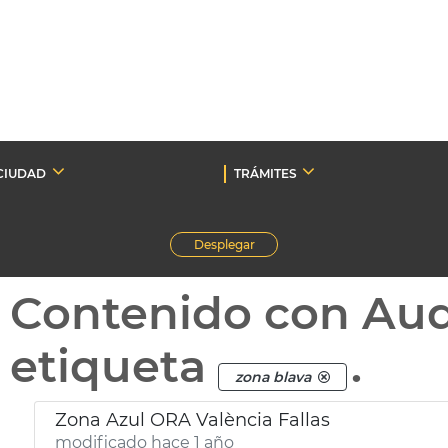
CIUDAD
TRÁMITES
Desplegar
Contenido con Au
etiqueta
.
zona blava
Zona Azul ORA València Fallas
modificado hace 1 año