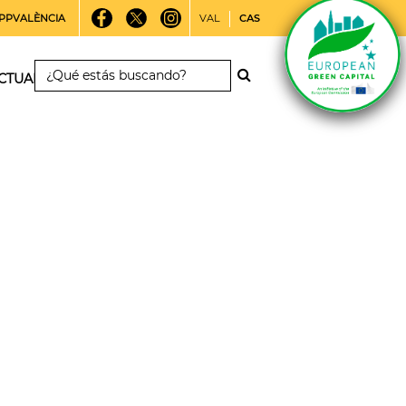
PPVALÈNCIA
VAL
CAS
CTUALIDAD