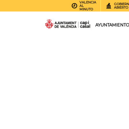
VALENCIA
GOBIER
AL
ABIERTO
MINUTO
AYUNTAMIENT