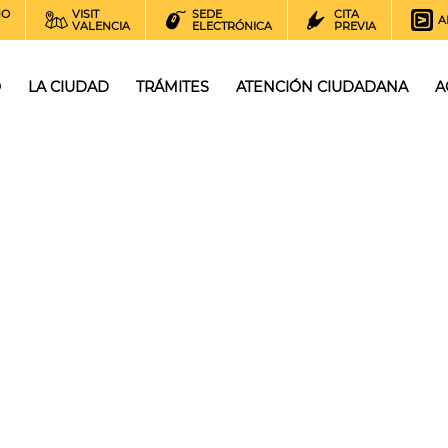
NO
VISIT
SEDE
CITA
A
VALENCIA
ELECTRÓNICA
PREVIA
O
LA CIUDAD
TRÁMITES
ATENCIÓN CIUDADANA
A