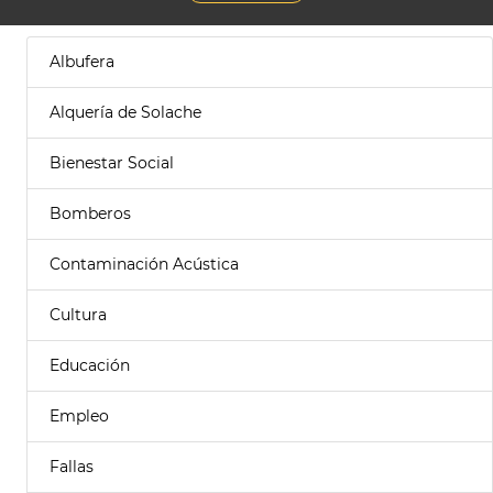
Albufera
Alquería de Solache
Bienestar Social
Bomberos
Contaminación Acústica
Cultura
Educación
Empleo
Fallas