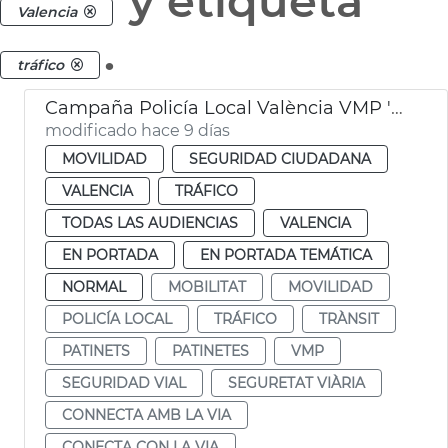
y etiqueta
Valencia
.
tráfico
Campaña Policía Local València VMP 'Conecta con la vía'
modificado hace 9 días
MOVILIDAD
SEGURIDAD CIUDADANA
VALENCIA
TRÁFICO
TODAS LAS AUDIENCIAS
VALENCIA
EN PORTADA
EN PORTADA TEMÁTICA
NORMAL
MOBILITAT
MOVILIDAD
POLICÍA LOCAL
TRÁFICO
TRÀNSIT
PATINETS
PATINETES
VMP
SEGURIDAD VIAL
SEGURETAT VIÀRIA
CONNECTA AMB LA VIA
CONECTA CON LA VIA