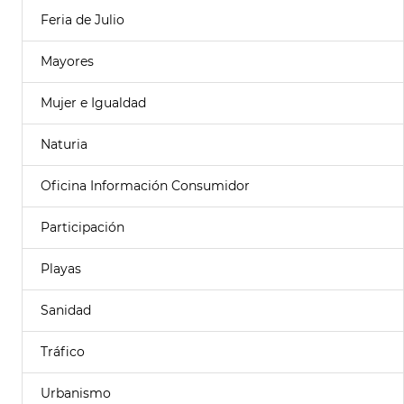
Feria de Julio
Mayores
Mujer e Igualdad
Naturia
Oficina Información Consumidor
Participación
Playas
Sanidad
Tráfico
Urbanismo