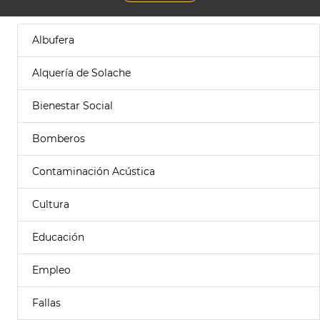
Albufera
Alquería de Solache
Bienestar Social
Bomberos
Contaminación Acústica
Cultura
Educación
Empleo
Fallas