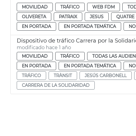
MOVILIDAD
TRÁFICO
WEB FDM
TOD
OLIVERETA
PATRAIX
JESUS
QUATRE
EN PORTADA
EN PORTADA TEMÁTICA
NO
Dispositivo de tráfico Carrera por la Solidar
modificado hace 1 año
MOVILIDAD
TRÁFICO
TODAS LAS AUDIEN
EN PORTADA
EN PORTADA TEMÁTICA
NO
TRÁFICO
TRÀNSIT
JESÚS CARBONELL
CARRERA DE LA SOLIDARIDAD