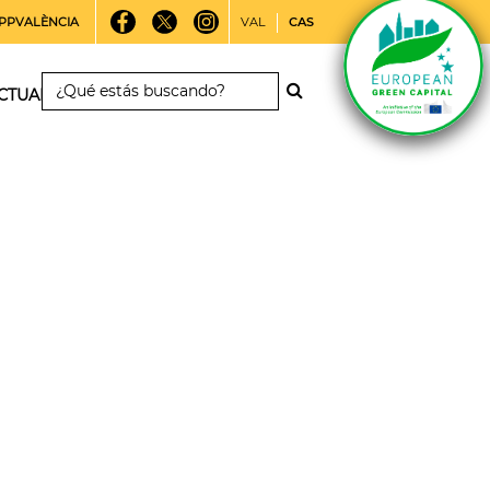
PPVALÈNCIA
VAL
CAS
CTUALIDAD