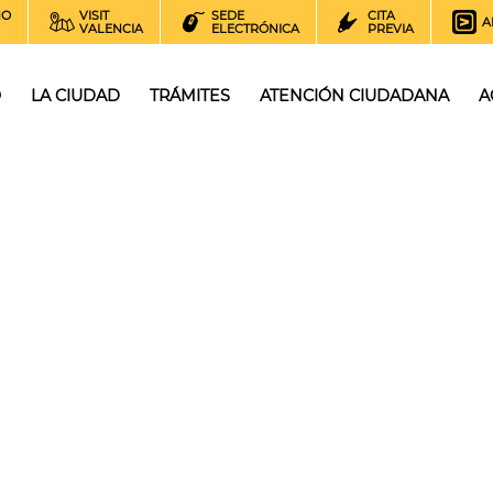
NO
VISIT
SEDE
CITA
A
VALENCIA
ELECTRÓNICA
PREVIA
O
LA CIUDAD
TRÁMITES
ATENCIÓN CIUDADANA
A