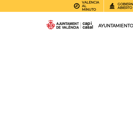
VALENCIA
GOBIER
AL
ABIERTO
MINUTO
AYUNTAMIENT