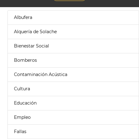
Albufera
Alquería de Solache
Bienestar Social
Bomberos
Contaminación Acústica
Cultura
Educación
Empleo
Fallas