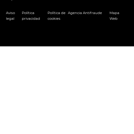
Aviso
Política
Política de
Agencia Antifraude
Mapa
legal
privacidad
cookies
Web