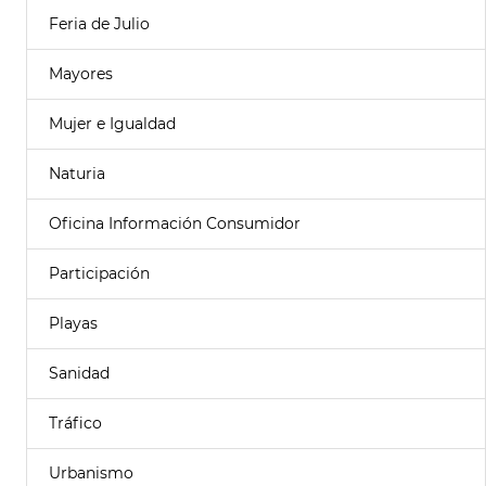
Feria de Julio
Mayores
Mujer e Igualdad
Naturia
Oficina Información Consumidor
Participación
Playas
Sanidad
Tráfico
Urbanismo