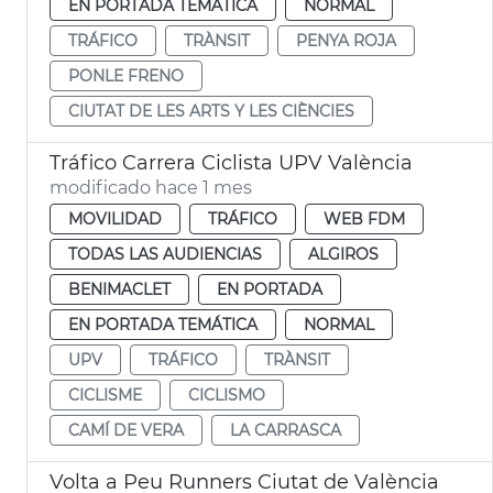
EN PORTADA TEMÁTICA
NORMAL
TRÁFICO
TRÀNSIT
PENYA ROJA
PONLE FRENO
CIUTAT DE LES ARTS Y LES CIÈNCIES
Tráfico Carrera Ciclista UPV València
modificado hace 1 mes
MOVILIDAD
TRÁFICO
WEB FDM
TODAS LAS AUDIENCIAS
ALGIROS
BENIMACLET
EN PORTADA
EN PORTADA TEMÁTICA
NORMAL
UPV
TRÁFICO
TRÀNSIT
CICLISME
CICLISMO
CAMÍ DE VERA
LA CARRASCA
Volta a Peu Runners Ciutat de València