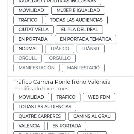
IGUALDAD Y POLÍTICAS INCLUSIVAS
MOVILIDAD
MUJER E IGUALDAD
TRÁFICO
TODAS LAS AUDIENCIAS
CIUTAT VELLA
EL PLA DEL REAL
EN PORTADA
EN PORTADA TEMÁTICA
NORMAL
TRÁFICO
TRÀNSIT
ORGULL
ORGULLO
MANIFESTACIÓN
MANIFESTACIÓ
Tráfico Carrera Ponle freno València
modificado hace 1 mes
MOVILIDAD
TRÁFICO
WEB FDM
TODAS LAS AUDIENCIAS
QUATRE CARRERES
CAMINS AL GRAU
VALENCIA
EN PORTADA