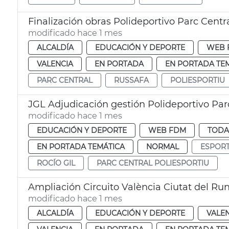
Finalización obras Polideportivo Parc Centr
modificado hace 1 mes
ALCALDÍA
EDUCACIÓN Y DEPORTE
WEB 
VALENCIA
EN PORTADA
EN PORTADA TE
PARC CENTRAL
RUSSAFA
POLIESPORTIU
JGL Adjudicación gestión Polideportivo Par
modificado hace 1 mes
EDUCACIÓN Y DEPORTE
WEB FDM
TODA
EN PORTADA TEMÁTICA
NORMAL
ESPOR
ROCÍO GIL
PARC CENTRAL POLIESPORTIU
Ampliación Circuito València Ciutat del Ru
modificado hace 1 mes
ALCALDÍA
EDUCACIÓN Y DEPORTE
VALE