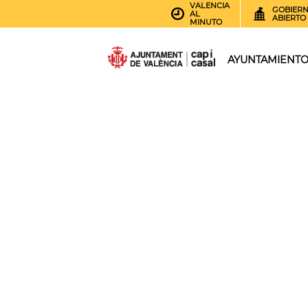
VALENCIA
GOBIER
AL
ABIERTO
MINUTO
AYUNTAMIENT