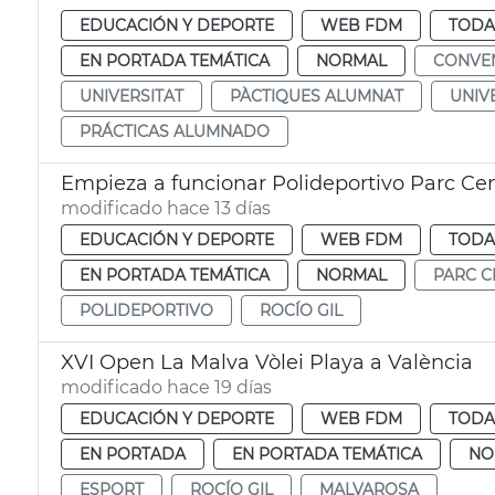
EDUCACIÓN Y DEPORTE
WEB FDM
TODA
EN PORTADA TEMÁTICA
NORMAL
CONVE
UNIVERSITAT
PÀCTIQUES ALUMNAT
UNIV
PRÁCTICAS ALUMNADO
Empieza a funcionar Polideportivo Parc Cen
modificado hace 13 días
EDUCACIÓN Y DEPORTE
WEB FDM
TODA
EN PORTADA TEMÁTICA
NORMAL
PARC C
POLIDEPORTIVO
ROCÍO GIL
XVI Open La Malva Vòlei Playa a València
modificado hace 19 días
EDUCACIÓN Y DEPORTE
WEB FDM
TODA
EN PORTADA
EN PORTADA TEMÁTICA
NO
ESPORT
ROCÍO GIL
MALVAROSA