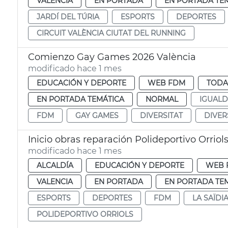
VALENCIA
EN PORTADA
EN PORTADA TE
JARDÍ DEL TÚRIA
ESPORTS
DEPORTES
CIRCUIT VALÈNCIA CIUTAT DEL RUNNING
Comienzo Gay Games 2026 València
modificado hace 1 mes
EDUCACIÓN Y DEPORTE
WEB FDM
TODA
EN PORTADA TEMÁTICA
NORMAL
IGUAL
FDM
GAY GAMES
DIVERSITAT
DIVER
Inicio obras reparación Polideportivo Orriol
modificado hace 1 mes
ALCALDÍA
EDUCACIÓN Y DEPORTE
WEB 
VALENCIA
EN PORTADA
EN PORTADA TE
ESPORTS
DEPORTES
FDM
LA SAÏDI
POLIDEPORTIVO ORRIOLS