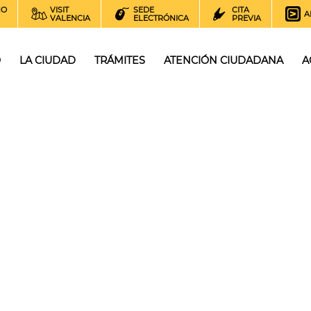
NO
VISIT
SEDE
CITA
A
VALENCIA
ELECTRÓNICA
PREVIA
O
LA CIUDAD
TRÁMITES
ATENCIÓN CIUDADANA
A