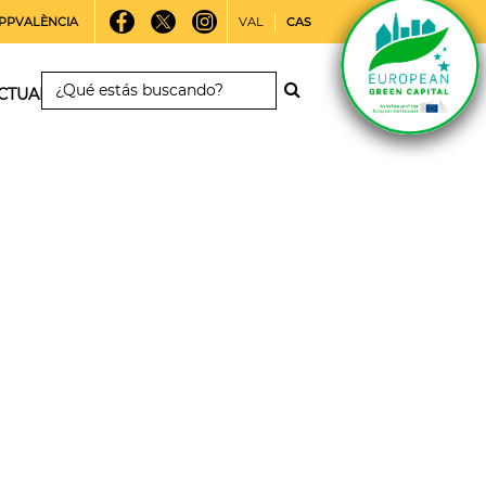
PPVALÈNCIA
VAL
CAS
CTUALIDAD