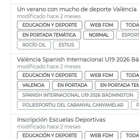
Un verano con mucho de deporte València
modificado hace 2 meses
EDUCACIÓN Y DEPORTE
WEB FDM
TODA
EN PORTADA TEMÁTICA
NORMAL
ESPOR
ROCÍO GIL
ESTIUS
València Spanish Internacional U19 2026 
modificado hace 2 meses
EDUCACIÓN Y DEPORTE
WEB FDM
TODA
VALENCIA
EN PORTADA
EN PORTADA TE
SPANISH INTERNACIONAL U19 2026 BÀDMINSTON
POLIESPORTIU DEL CABANYAL CANYAMELAR
Inscripción Escuelas Deportivas
modificado hace 2 meses
EDUCACIÓN Y DEPORTE
WEB FDM
TODA