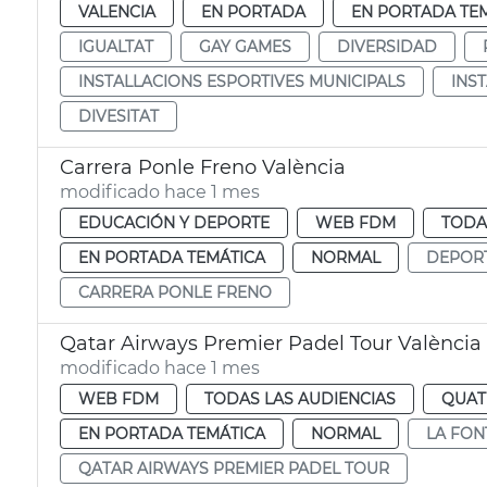
VALENCIA
EN PORTADA
EN PORTADA TE
IGUALTAT
GAY GAMES
DIVERSIDAD
INSTALLACIONS ESPORTIVES MUNICIPALS
INS
DIVESITAT
Carrera Ponle Freno València
modificado hace 1 mes
EDUCACIÓN Y DEPORTE
WEB FDM
TODA
EN PORTADA TEMÁTICA
NORMAL
DEPOR
CARRERA PONLE FRENO
Qatar Airways Premier Padel Tour València
modificado hace 1 mes
WEB FDM
TODAS LAS AUDIENCIAS
QUAT
EN PORTADA TEMÁTICA
NORMAL
LA FON
QATAR AIRWAYS PREMIER PADEL TOUR