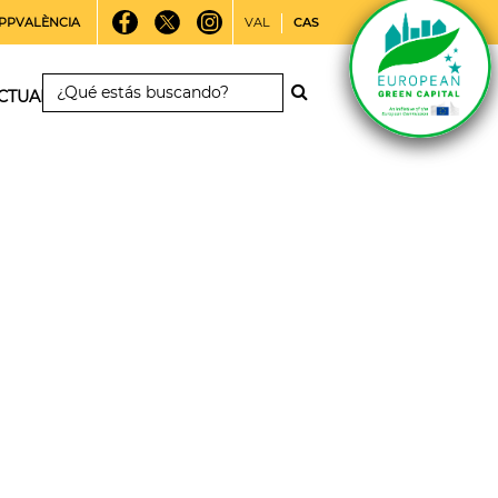
PPVALÈNCIA
VAL
CAS
CTUALIDAD