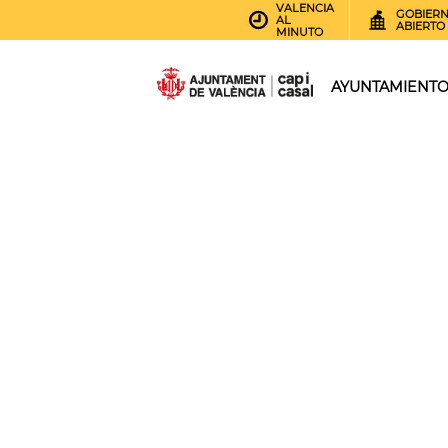
VALENCIA
GOBIER
AL
ABIERTO
MINUTO
AYUNTAMIENT