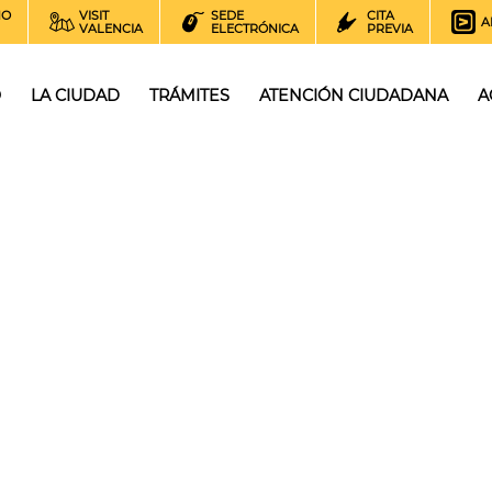
NO
VISIT
SEDE
CITA
A
VALENCIA
ELECTRÓNICA
PREVIA
O
LA CIUDAD
TRÁMITES
ATENCIÓN CIUDADANA
A