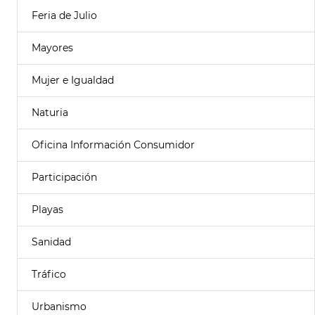
Feria de Julio
Mayores
Mujer e Igualdad
Naturia
Oficina Información Consumidor
Participación
Playas
Sanidad
Tráfico
Urbanismo