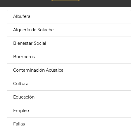
Albufera
Alquería de Solache
Bienestar Social
Bomberos
Contaminación Acústica
Cultura
Educación
Empleo
Fallas