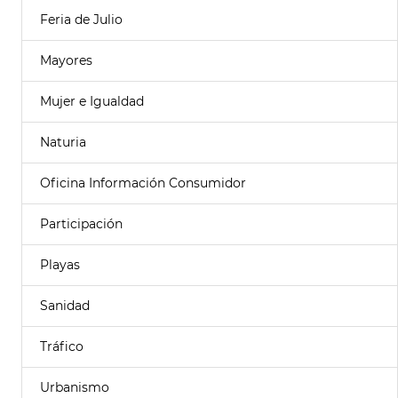
Feria de Julio
Mayores
Mujer e Igualdad
Naturia
Oficina Información Consumidor
Participación
Playas
Sanidad
Tráfico
Urbanismo