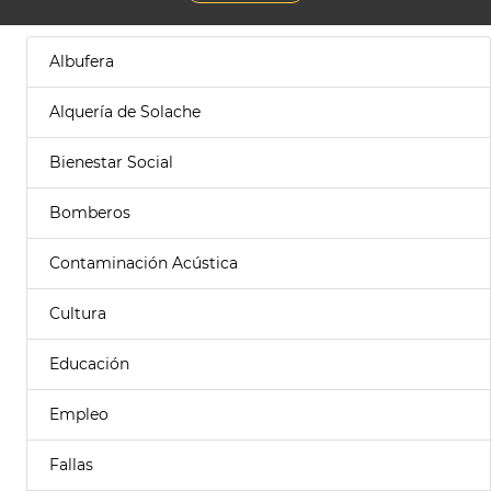
Albufera
Alquería de Solache
Bienestar Social
Bomberos
Contaminación Acústica
Cultura
Educación
Empleo
Fallas