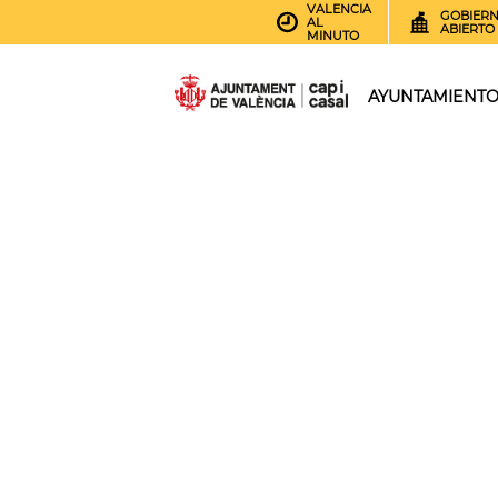
VALENCIA
GOBIER
AL
ABIERTO
MINUTO
AYUNTAMIENT