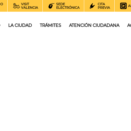
NO
VISIT
SEDE
CITA
A
VALENCIA
ELECTRÓNICA
PREVIA
O
LA CIUDAD
TRÁMITES
ATENCIÓN CIUDADANA
A