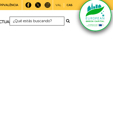
PPVALÈNCIA
VAL
CAS
CTUALIDAD