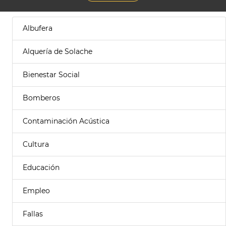
Albufera
Alquería de Solache
Bienestar Social
Bomberos
Contaminación Acústica
Cultura
Educación
Empleo
Fallas