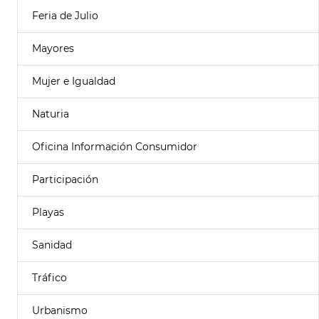
Feria de Julio
Mayores
Mujer e Igualdad
Naturia
Oficina Información Consumidor
Participación
Playas
Sanidad
Tráfico
Urbanismo