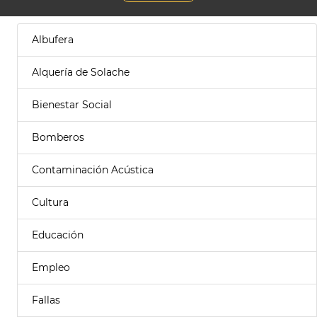
Albufera
Alquería de Solache
Bienestar Social
Bomberos
Contaminación Acústica
Cultura
Educación
Empleo
Fallas