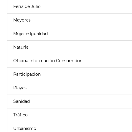
Feria de Julio
Mayores
Mujer e Igualdad
Naturia
Oficina Información Consumidor
Participación
Playas
Sanidad
Tráfico
Urbanismo