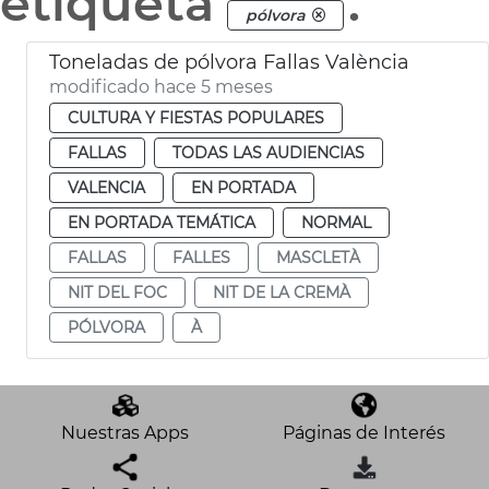
etiqueta
.
pólvora
Toneladas de pólvora Fallas València
modificado hace 5 meses
CULTURA Y FIESTAS POPULARES
FALLAS
TODAS LAS AUDIENCIAS
VALENCIA
EN PORTADA
EN PORTADA TEMÁTICA
NORMAL
FALLAS
FALLES
MASCLETÀ
NIT DEL FOC
NIT DE LA CREMÀ
PÓLVORA
À
Nuestras Apps
Páginas de Interés