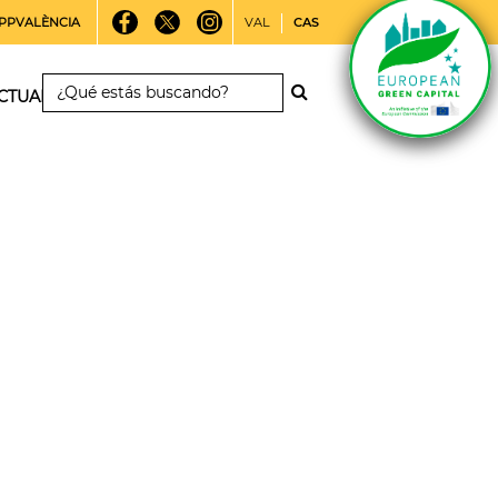
PPVALÈNCIA
VAL
CAS
CTUALIDAD