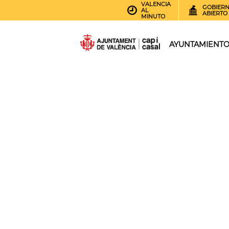
VALENCIA
GOBIER
AL
ABIERTO
MINUTO
AYUNTAMIENT