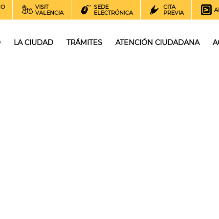
NO
VISIT
SEDE
CITA
A
VALENCIA
ELECTRÓNICA
PREVIA
O
LA CIUDAD
TRÁMITES
ATENCIÓN CIUDADANA
A