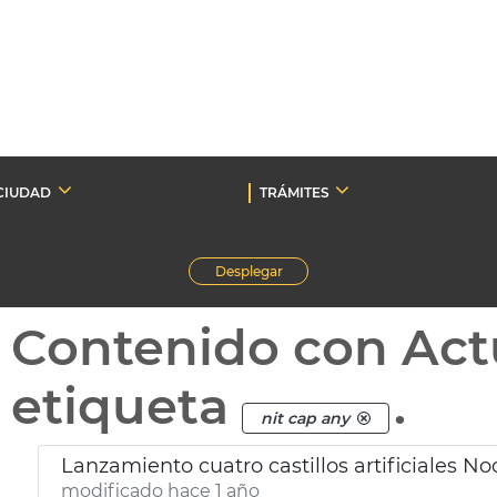
CIUDAD
TRÁMITES
Desplegar
Contenido con Act
etiqueta
.
nit cap any
Lanzamiento cuatro castillos artificiales N
modificado hace 1 año