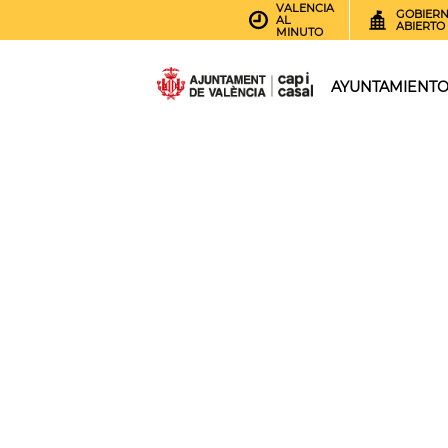
VALENCIA
GOBIER
AL
ABIERTO
MINUTO
AYUNTAMIENT