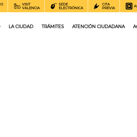
NO
VISIT
SEDE
CITA
A
VALENCIA
ELECTRÓNICA
PREVIA
O
LA CIUDAD
TRÁMITES
ATENCIÓN CIUDADANA
A