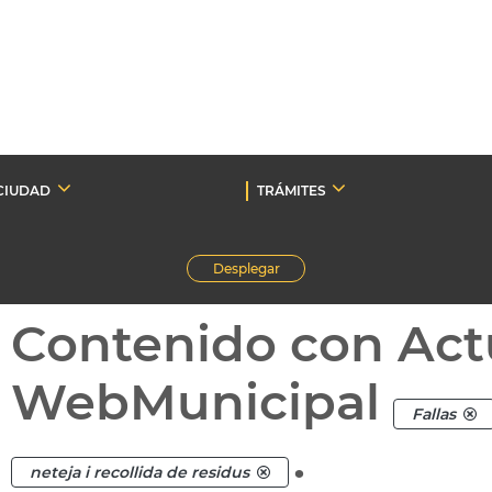
CIUDAD
TRÁMITES
Desplegar
Contenido con Act
WebMunicipal
Fallas
.
neteja i recollida de residus