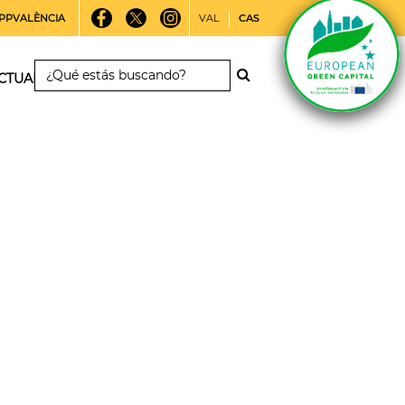
PPVALÈNCIA
VAL
CAS
CTUALIDAD