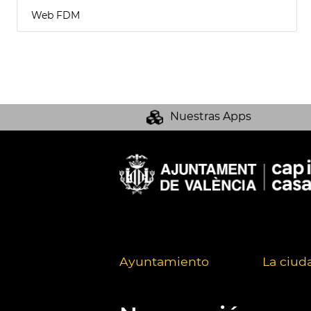
Web FDM
Nuestras Apps
Ayuntamiento
La ciud