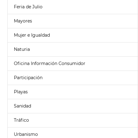
Feria de Julio
Mayores
Mujer e Igualdad
Naturia
Oficina Información Consumidor
Participación
Playas
Sanidad
Tráfico
Urbanismo