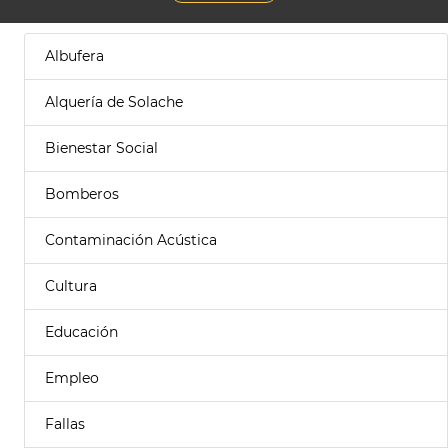
Albufera
Alquería de Solache
Bienestar Social
Bomberos
Contaminación Acústica
Cultura
Educación
Empleo
Fallas