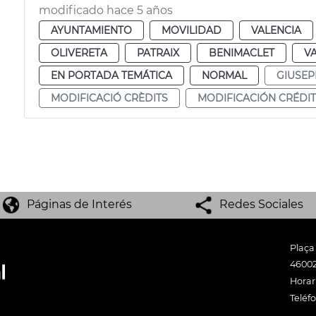
modificado hace 5 años
AYUNTAMIENTO
MOVILIDAD
VALENCIA
OLIVERETA
PATRAIX
BENIMACLET
V
EN PORTADA TEMÁTICA
NORMAL
GIUSEP
MODIFICACIÓ CRÈDITS
MODIFICACIÓN CRÉDI
Páginas de Interés
Redes Sociales
Plaça
46002
Horari
Teléf