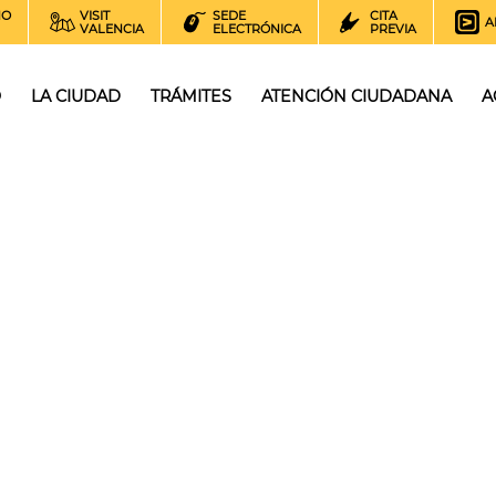
NO
VISIT
SEDE
CITA
A
VALENCIA
ELECTRÓNICA
PREVIA
O
LA CIUDAD
TRÁMITES
ATENCIÓN CIUDADANA
A