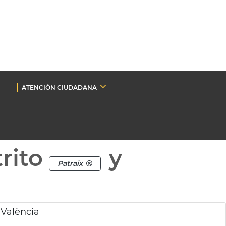
ATENCIÓN CIUDADANA
rito
y
Patraix
 València