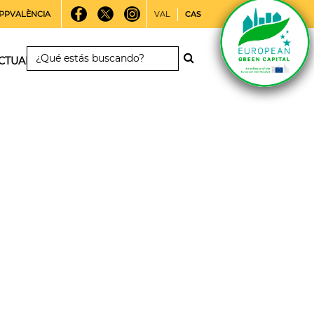
PPVALÈNCIA
VAL
CAS
CTUALIDAD