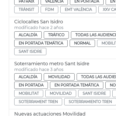
PATRAIX
VALENCIA
EN PORTADA
EN
TRÀNSIT
FDM
EMT VALÈNCIA
XXV C
Ciclocalles San Isidro
modificado hace 2 años
ALCALDÍA
TRÁFICO
TODAS LAS AUDIENC
EN PORTADA TEMÁTICA
NORMAL
MOBILI
SANT ISIDRE
Soterramiento metro Sant Isidre
modificado hace 3 años
ALCALDÍA
MOVILIDAD
TODAS LAS AUDIE
EN PORTADA
EN PORTADA TEMÁTICA
NO
MOBILITAT
MOVILIDAD
SANT ISIDRE
SOTERRAMENT TREN
SOTERRAMIENTO TREN
Nuevas actuaciones Movilidad