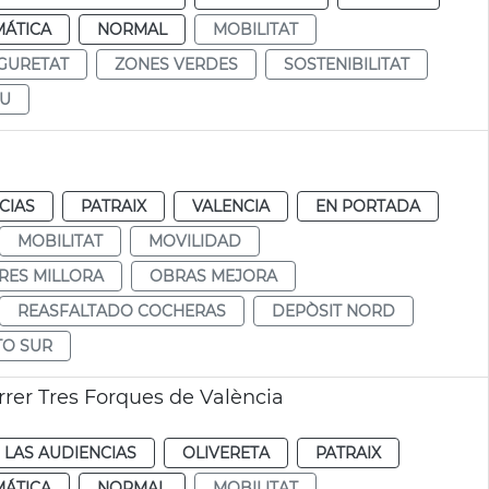
MÁTICA
NORMAL
MOBILITAT
GURETAT
ZONES VERDES
SOSTENIBILITAT
EU
CIAS
PATRAIX
VALENCIA
EN PORTADA
MOBILITAT
MOVILIDAD
RES MILLORA
OBRAS MEJORA
REASFALTADO COCHERAS
DEPÒSIT NORD
TO SUR
arrer Tres Forques de València
 LAS AUDIENCIAS
OLIVERETA
PATRAIX
MÁTICA
NORMAL
MOBILITAT