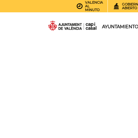
VALENCIA
GOBIER
AL
ABIERTO
MINUTO
AYUNTAMIENT