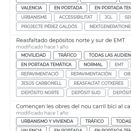
VALENCIA
EN PORTADA
EN PORTADA TE
URBANISME
ACCESSIBILITAT
JGL
SE
PROJECTE PÉREZ GALDÓS
NEXTGENERATION
Reasfaltado depósitos norte y sur de EMT
modificado hace 1 año
MOVILIDAD
TRÁFICO
TODAS LAS AUDIEN
EN PORTADA TEMÁTICA
NORMAL
EMT
REPAVIMENTACIÓ
REPAVIMENTACIÓN
OB
JESÚS CARBONELL
REASFALTAT COTXERES
DEPÓSITO NORTE
DEPÒSIT SUD
DEPÓSI
Començen les obres del nou carril bici al c
modificado hace 1 año
URBANISMO Y VIVIENDA
TRÁFICO
TODAS
VALENCIA
EN PORTADA
EN PORTADA TE