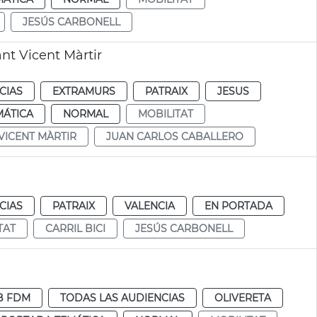
JESÚS CARBONELL
ant Vicent Màrtir
CIAS
EXTRAMURS
PATRAIX
JESUS
MÁTICA
NORMAL
MOBILITAT
VICENT MÀRTIR
JUAN CARLOS CABALLERO
CIAS
PATRAIX
VALENCIA
EN PORTADA
TAT
CARRIL BICI
JESÚS CARBONELL
B FDM
TODAS LAS AUDIENCIAS
OLIVERETA