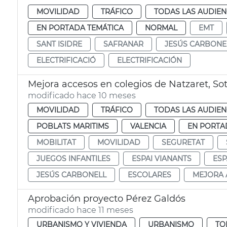
MOVILIDAD
TRÁFICO
TODAS LAS AUDIEN
EN PORTADA TEMÁTICA
NORMAL
EMT
SANT ISIDRE
SAFRANAR
JESÚS CARBONE
ELECTRIFICACIÓ
ELECTRIFICACIÓN
Mejora accesos en colegios de Natzaret, Sot
modificado hace 10 meses
MOVILIDAD
TRÁFICO
TODAS LAS AUDIEN
POBLATS MARITIMS
VALENCIA
EN PORTA
MOBILITAT
MOVILIDAD
SEGURETAT
JUEGOS INFANTILES
ESPAI VIANANTS
ESP
JESÚS CARBONELL
ESCOLARES
MEJORA 
Aprobación proyecto Pérez Galdós
modificado hace 11 meses
URBANISMO Y VIVIENDA
URBANISMO
TO