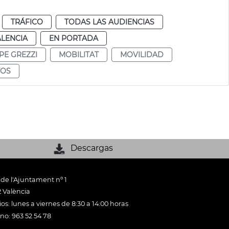
TRÁFICO
TODAS LAS AUDIENCIAS
ALENCIA
EN PORTADA
PE GREZZI
MOBILITAT
MOVILIDAD
TOS
Descargas
 de l'Ajuntament nº 1
 València
os: lunes a viernes de 8:30 a 14:00 horas
ono: 963 52 54 78