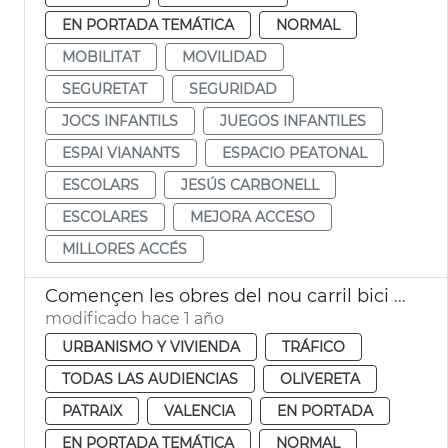
EN PORTADA TEMÁTICA
NORMAL
MOBILITAT
MOVILIDAD
SEGURETAT
SEGURIDAD
JOCS INFANTILS
JUEGOS INFANTILES
ESPAI VIANANTS
ESPACIO PEATONAL
ESCOLARS
JESÚS CARBONELL
ESCOLARES
MEJORA ACCESO
MILLORES ACCÉS
Començen les obres del nou carril bici al carrer Tres Forques de València
modificado hace 1 año
URBANISMO Y VIVIENDA
TRÁFICO
TODAS LAS AUDIENCIAS
OLIVERETA
PATRAIX
VALENCIA
EN PORTADA
EN PORTADA TEMÁTICA
NORMAL