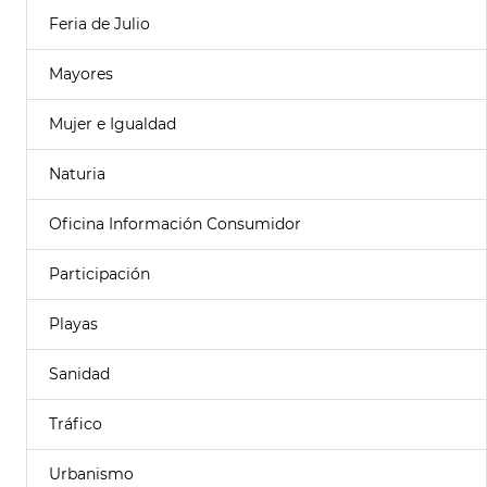
Feria de Julio
Mayores
Mujer e Igualdad
Naturia
Oficina Información Consumidor
Participación
Playas
Sanidad
Tráfico
Urbanismo