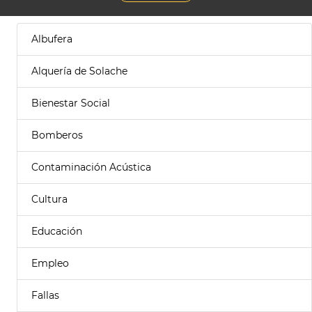
Albufera
Alquería de Solache
Bienestar Social
Bomberos
Contaminación Acústica
Cultura
Educación
Empleo
Fallas