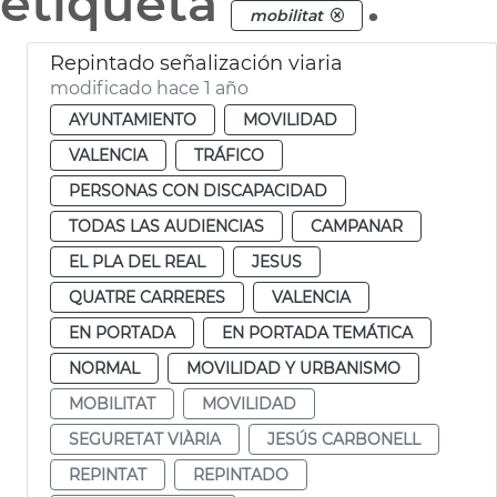
etiqueta
.
mobilitat
Repintado señalización viaria
modificado hace 1 año
AYUNTAMIENTO
MOVILIDAD
VALENCIA
TRÁFICO
PERSONAS CON DISCAPACIDAD
TODAS LAS AUDIENCIAS
CAMPANAR
EL PLA DEL REAL
JESUS
QUATRE CARRERES
VALENCIA
EN PORTADA
EN PORTADA TEMÁTICA
NORMAL
MOVILIDAD Y URBANISMO
MOBILITAT
MOVILIDAD
SEGURETAT VIÀRIA
JESÚS CARBONELL
REPINTAT
REPINTADO