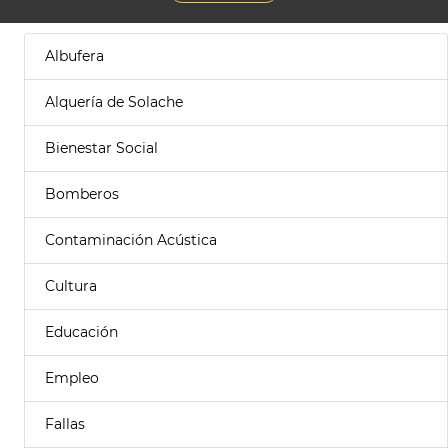
Albufera
Alquería de Solache
Bienestar Social
Bomberos
Contaminación Acústica
Cultura
Educación
Empleo
Fallas