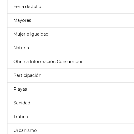
Feria de Julio
Mayores
Mujer e Igualdad
Naturia
Oficina Información Consumidor
Participación
Playas
Sanidad
Tráfico
Urbanismo