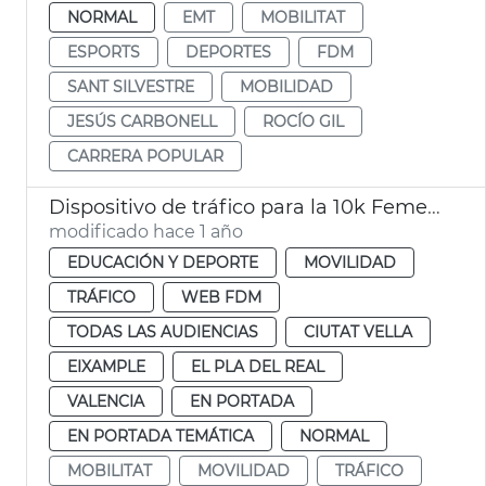
NORMAL
EMT
MOBILITAT
ESPORTS
DEPORTES
FDM
SANT SILVESTRE
MOBILIDAD
JESÚS CARBONELL
ROCÍO GIL
CARRERA POPULAR
Dispositivo de tráfico para la 10k Femenina
modificado hace 1 año
EDUCACIÓN Y DEPORTE
MOVILIDAD
TRÁFICO
WEB FDM
TODAS LAS AUDIENCIAS
CIUTAT VELLA
EIXAMPLE
EL PLA DEL REAL
VALENCIA
EN PORTADA
EN PORTADA TEMÁTICA
NORMAL
MOBILITAT
MOVILIDAD
TRÁFICO