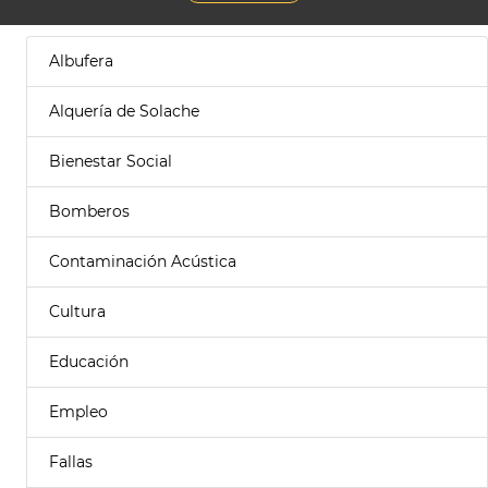
Albufera
Alquería de Solache
Bienestar Social
Bomberos
Contaminación Acústica
Cultura
Educación
Empleo
Fallas