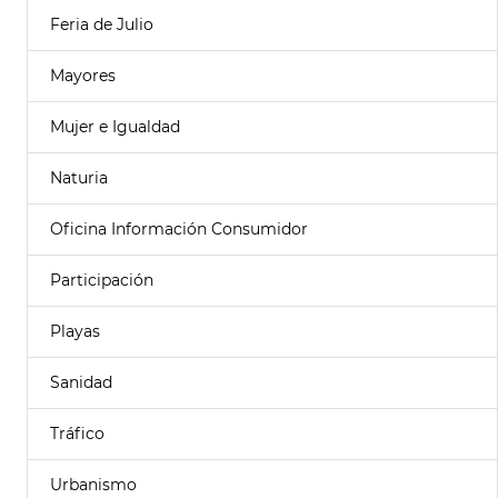
Feria de Julio
Mayores
Mujer e Igualdad
Naturia
Oficina Información Consumidor
Participación
Playas
Sanidad
Tráfico
Urbanismo