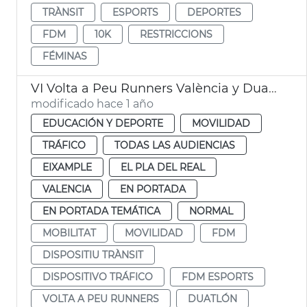
TRÀNSIT
ESPORTS
DEPORTES
FDM
10K
RESTRICCIONS
FÉMINAS
VI Volta a Peu Runners València y Duatlon by Mtri València
modificado hace 1 año
EDUCACIÓN Y DEPORTE
MOVILIDAD
TRÁFICO
TODAS LAS AUDIENCIAS
EIXAMPLE
EL PLA DEL REAL
VALENCIA
EN PORTADA
EN PORTADA TEMÁTICA
NORMAL
MOBILITAT
MOVILIDAD
FDM
DISPOSITIU TRÀNSIT
DISPOSITIVO TRÁFICO
FDM ESPORTS
VOLTA A PEU RUNNERS
DUATLÓN