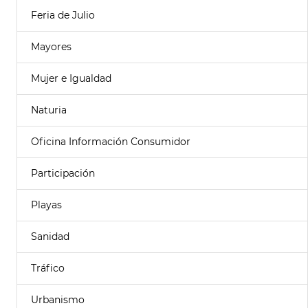
Feria de Julio
Mayores
Mujer e Igualdad
Naturia
Oficina Información Consumidor
Participación
Playas
Sanidad
Tráfico
Urbanismo