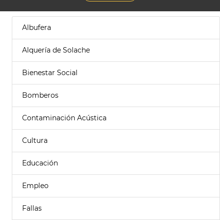
Albufera
Alquería de Solache
Bienestar Social
Bomberos
Contaminación Acústica
Cultura
Educación
Empleo
Fallas