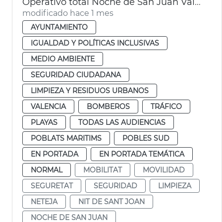
Operativo total Noche de San Juan València. Movilidad, limpieza y seguridad
modificado hace 1 mes
AYUNTAMIENTO
IGUALDAD Y POLÍTICAS INCLUSIVAS
MEDIO AMBIENTE
SEGURIDAD CIUDADANA
LIMPIEZA Y RESIDUOS URBANOS
VALENCIA
BOMBEROS
TRÁFICO
PLAYAS
TODAS LAS AUDIENCIAS
POBLATS MARITIMS
POBLES SUD
EN PORTADA
EN PORTADA TEMÁTICA
NORMAL
MOBILITAT
MOVILIDAD
SEGURETAT
SEGURIDAD
LIMPIEZA
NETEJA
NIT DE SANT JOAN
NOCHE DE SAN JUAN